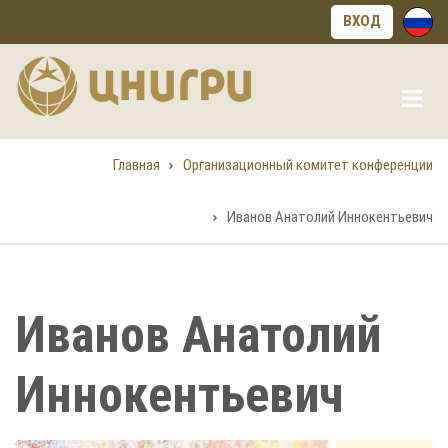
Перейти
ВХОД
к
основному
содержанию
Главная
Организационный комитет конференции
Строка
навигации
Иванов Анатолий Иннокентьевич
Иванов Анатолий
Иннокентьевич